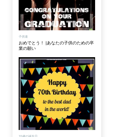
子供達
おめでとう！ |あなたの子供のための卒
業の願い
70歳の誕生日