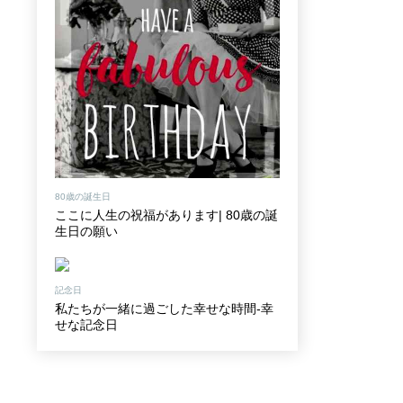
80歳の誕生日
ここに人生の祝福があります| 80歳の誕
生日の願い
記念日
私たちが一緒に過ごした幸せな時間-幸
せな記念日